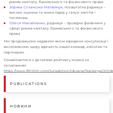
ринків капіталу, банківського та фінансового права
Зоряна Созанська-Матвійчук
, позаштатна радниця –
високо оцінена та жінка-лідер у галузі злиттів і
поглинань
Олеся Михайленко
, радниця – провідна фахівчиня у
сфері ринків капіталу, банківського та фінансового
права
Ми продовжуємо надавати якісні юридичні консультації і
висловлюємо щиру вдячність нашій команді, клієнтам та
партнерам.
Ознайомитися з деталями рейтингу можна за
посиланням:
https://www.iflr1000.com/Jurisdiction/Ukraine/Rankings/202#
PUBLICATIONS
НОВИНИ