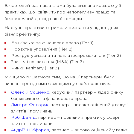
В черговий раз наша фірма була визнана кращою у 5
практиках, що свідчить про наполегливу працю та
безперечний досвід нашої команди.
Наступні практики отримали визнання у відповідних
рівнях рейтингу:
Банківське та фінансове право (Tier 1)
Проєктне управління (Tier 2)
Реструктуризація та неплатоспроможність (Tier 2)
Злиття і поглинання (M&A) (Tier 3)
Ринки капіталу (Tier 3)
Ми щиро пишаємося тим, що наші партнери, були
визнані провідними фахівцями у своїх практиках:
Олексій Сошенко
, керуючий партнер – лідер ринку
банківського та фінансового права
Дмитро Федорук
, партнер – високо оцінений у галузі
злиттів і поглинань
Роб Шантц
, партнер – провідний практик у сфері
злиттів і поглинань
Андрій Нікіфоров
, партнер – високо оцінений у галузі