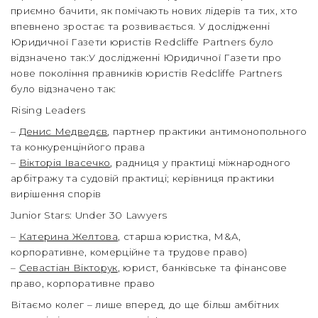
приємно бачити, як помічають нових лідерів та тих, хто
впевнено зростає та розвивається. У дослідженні
Юридичної Газети юристів Redcliffe Partners було
відзначено так:У дослідженні Юридичної Газети про
нове покоління правників юристів Redcliffe Partners
було відзначено так:
Rising Leaders
–
Денис Медведєв
, партнер практики антимонопольного
та конкуренцінйого права
–
Вікторія Івасечко
, радниця у практиці міжнародного
арбітражу та судовій практиці; керівниця практики
вирішення спорів
Junior Stars: Under 30 Lawyers
–
Катерина Желтова
, старша юристка, M&A,
корпоративне, комерційне та трудове право)
–
Севастіан Вікторук
, юрист, банківське та фінансове
право, корпоративне право
Вітаємо колег – лише вперед, до ще більш амбітних