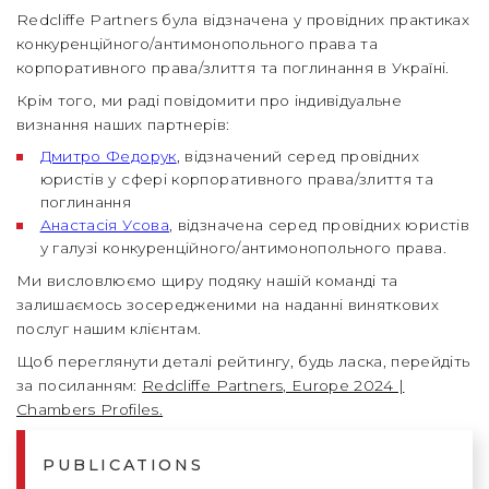
Redcliffe Partners була відзначена у провідних практиках
конкуренційного/антимонопольного права та
корпоративного права/злиття та поглинання в Україні.
Крім того, ми раді повідомити про індивідуальне
визнання наших партнерів:
Дмитро Федорук
, відзначений серед провідних
юристів у сфері корпоративного права/злиття та
поглинання
Анастасія Усова
, відзначена серед провідних юристів
у галузі конкуренційного/антимонопольного права.
Ми висловлюємо щиру подяку нашій команді та
залишаємось зосередженими на наданні виняткових
послуг нашим клієнтам.
Щоб переглянути деталі рейтингу, будь ласка, перейдіть
за посиланням:
Redcliffe Partners, Europe 2024 |
Chambers Profiles.
PUBLICATIONS