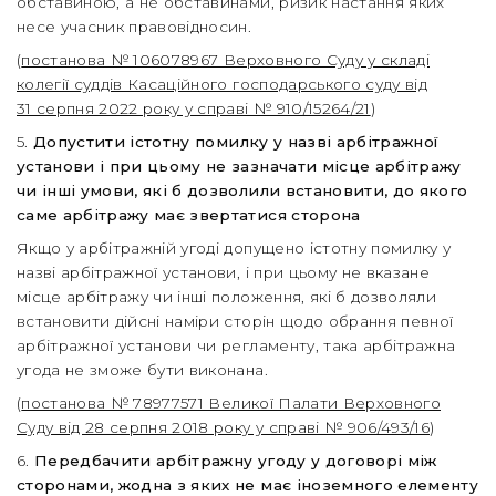
обставиною, а не обставинами, ризик настання яких
несе учасник правовідносин.
(
постанова № 106078967 Верховного Суду у складі
колегії суддів Касаційного господарського суду від
31 серпня 2022 року у справі № 910/15264/21
)
5.
Допустити істотну помилку у назві арбітражної
установи і при цьому не зазначати місце арбітражу
чи інші умови, які б дозволили встановити, до якого
саме арбітражу має звертатися сторона
Якщо у арбітражній угоді допущено істотну помилку у
назві арбітражної установи, і при цьому не вказане
місце арбітражу чи інші положення, які б дозволяли
встановити дійсні наміри сторін щодо обрання певної
арбітражної установи чи регламенту, така арбітражна
угода не зможе бути виконана.
(
постанова № 78977571 Великої Палати Верховного
Суду від 28 серпня 2018 року у справі № 906/493/16
)
6.
Передбачити арбітражну угоду у договорі між
сторонами, жодна з яких не має іноземного елементу