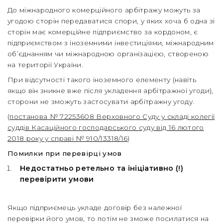
До міжнародного комерційного арбітражу можуть за
угодою сторін передаватися спори, у яких хоча б одна зі
сторін має комерційне підприємство за кордоном, є
підприємством з іноземними інвестиціями, міжнародним
об’єднанням чи міжнародною організацією, створеною
на території України.
При відсутності такого іноземного елементу (навіть
якщо він зникне вже після укладення арбітражної угоди),
сторони не зможуть застосувати арбітражну угоду.
(
постанова № 72253608 Верховного Суду у складі колегії
суддів Касаційного господарського суду від 16 лютого
2018 року у справі № 910/13318/16
)
Помилки при перевірці умов
Недостатньо ретельно та ініціативно (!)
перевірити умови
Якщо підприємець укладе договір без належної
перевірки його умов, то потім не зможе посилатися на