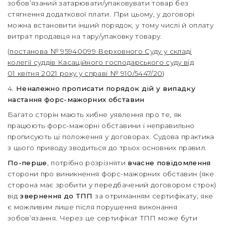
зобов’язаний затарювати/упаковувати товар без
стягнення додаткової плати. При цьому, у договорі
можна встановити інший порядок, у тому числі й оплату
витрат продавця на тару/упаковку товару.
(
постанова № 95940099 Верховного Суду у складі
колегії суддів Касаційного господарського суду від
01 квітня 2021 року у справі № 910/5447/20
)
4.
Неналежно прописати порядок дій у випадку
настання форс-мажорних обставин
Багато сторін мають хибне уявлення про те, як
працюють форс-мажорні обставини і неправильно
прописують ці положення у договорах. Судова практика
з цього приводу зводиться до трьох основних правил.
По-перше
, потрібно розрізняти
вчасне повідомлення
сторони про виникнення форс-мажорних обставин (яке
сторона має зробити у передбачений договором строк)
від
звернення до ТПП
за отриманням сертифікату, яке
є можливим лише після порушення виконання
зобов’язання. Через це сертифікат ТПП може бути