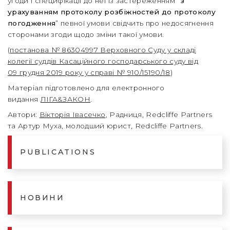
угоди і специфікації до неї із застереженням “
з
урахуванням протоколу розбіжностей до протоколу
погодження
” певної умови свідчить про недосягнення
сторонами згоди щодо зміни такої умови.
(
постанова № 86304997 Верховного Суду у складі
колегії суддів Касаційного господарського суду від
09 грудня 2019 року у справі № 910/15190/18
)
Матеріал підготовлено для електронного
видання
ЛІГА&ЗАКОН
.
Автори:
Вікторія Івасечко
, Радниця, Redcliffe Partners
та Артур Муха, молодший юрист, Redcliffe Partners.
PUBLICATIONS
НОВИНИ