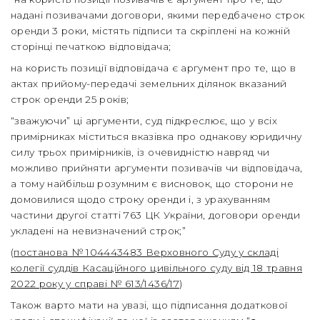
надані позивачами договори, якими передбачено строк
оренди 3 роки, містять підписи та скріплені на кожній
сторінці печаткою відповідача;
на користь позиції відповідача є аргумент про те, що в
актах прийому-передачі земельних ділянок вказаний
строк оренди 25 років;
“зважуючи” ці аргументи, суд підкреслює, що у всіх
примірниках міститься вказівка про однакову юридичну
силу трьох примірників, із очевидністю навряд чи
можливо прийняти аргументи позивачів чи відповідача,
а тому найбільш розумним є висновок, що сторони не
домовилися щодо строку оренди і, з урахуванням
частини другої статті 763 ЦК України, договори оренди
укладені на невизначений строк;”
(
постанова № 104443483 Верховного Суду у складі
колегії суддів Касаційного цивільного суду від 18 травня
2022 року у справі № 613/1436/17
)
Також варто мати на увазі, що підписання додаткової