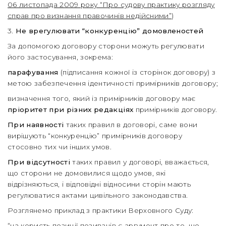
06 листопада 2009 року “Про судову практику розгляду
справ про визнання правочинів недійсними”
)
3.
Не врегулювати “конкуренцію” домовленостей
За допомогою договору сторони можуть регулювати
його застосування, зокрема:
парафування
(підписання кожної із сторінок договору) з
метою забезпечення ідентичності примірників договору;
визначення того, який із примірників договору має
пріоритет при різних редакціях
примірників договору.
При наявності
таких правил в договорі, саме вони
вирішують “конкуренцію” примірників договору
стосовно тих чи інших умов.
При відсутності
таких правил у договорі, вважається,
що сторони не домовилися щодо умов, які
відрізняються, і відповідні відносини сторін мають
регулюватися актами цивільного законодавства.
Розглянемо приклад з практики Верховного Суду:
“на користь позиції позивачів є аргумент про те, що