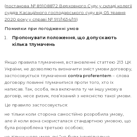
(
постанова № 89108872 Верховного Суду у складі колегії
суддів Касаційного господарського суду від 05 травня
2020 року у справі № 911/1634/19
)
Помилки при погодженні умов
Пропонувати положення, що допускають
кілька тлумачень
Якщо правила тлумачення, встановленні статтею 213 ЦК
України, не дозволяють визначити зміст умови договору,
застосовується тлумачення
contra proferentem
– слова
договору повинні тлумачитися проти того, хто їх
написав. Так, особа, яка включила ту чи іншу умову в
договір, несе ризик, пов’язаний з неясністю такої умови.
Це правило застосовується:
не тільки коли сторона самостійно розробила умову,
але й коли вона скористалася стандартною умовою, що
була розроблена третьою особою;
не тільки щодо умов, які “не були індивідуально