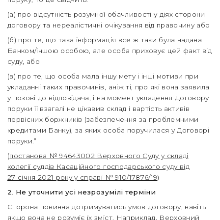
(а) про відсутність розумної обачливості у діях сторони
договору та нереалістичні очікування від правочину або
(б) про те, що така інформація все ж таки була надана
Банком/іншою особою, але особа приховує цей факт від
суду, або
(в) про те, що особа мала іншу мету і інші мотиви при
укладанні таких правочинів, аніж ті, про які вона заявила
у позові до відповідача, і на момент укладення Договору
поруки її взагалі не цікавив склад і вартість активів
первісних боржників (забезпечення за проблемними
кредитами Банку), за яких особа поручилася у Договорі
поруки.”
(
постанова № 94643002 Верховного Суду у складі
колегії суддів Касаційного господарського суду від
27 січня 2021 року у справі № 910/17876/19
)
2
.
Не уточнити усі незрозумілі терміни
Сторона повинна дотримуватись умов договору, навіть
якщо вона не розуміє їх зміст. Наприклад, Верховний