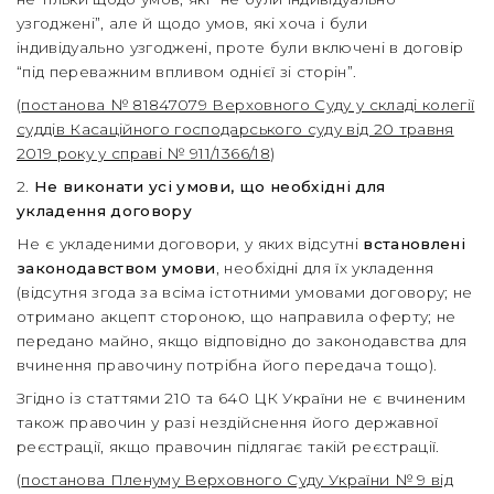
узгоджені”, але й щодо умов, які хоча і були
індивідуально узгоджені, проте були включені в договір
“під переважним впливом однієї зі сторін”.
(
постанова № 81847079 Верховного Суду у складі колегії
суддів Касаційного господарського суду від 20 травня
2019 року у справі № 911/1366/18
)
2.
Не виконати усі умови, що необхідні для
укладення договору
Не є укладеними договори, у яких відсутні
встановлені
законодавством умови
, необхідні для їх укладення
(відсутня згода за всіма істотними умовами договору; не
отримано акцепт стороною, що направила оферту; не
передано майно, якщо відповідно до законодавства для
вчинення правочину потрібна його передача тощо).
Згідно із статтями 210 та 640 ЦК України не є вчиненим
також правочин у разі нездійснення його державної
реєстрації, якщо правочин підлягає такій реєстрації.
(
постанова Пленуму Верховного Суду України № 9 від