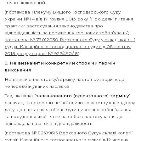
точно включений.
(
постанова Пленуму Вищого Господарського Суду
України № 14 від 17 грудня 2013 року “Про деякі питання
практики застосування законодавства про
відповідальність за порушення грошових зобов’язань”
;
постанова № 77012030 Верховного Суду у складі колегії
суддів Касаційного господарського суду від 08 жовтня
2018 року у справі № 927/490/18
).
2.
Не визначити конкретний строк чи термін
виконання
Не визначення строку/терміну часто призводить до
непередбачуваних наслідків.
Так, вказівка “
запланованого (орієнтовного) терміну
”
означає, що сторони не погодили конкретну календарну
дату, до настання якої має бути виконано зобов’язання
та порушення якої тягне за собою застосування до
відповідача наслідків відповідальності.
(
постанова № 82599615 Верховного Судуу складі колегії
суддів Касаційного господарського суду від 12 червня