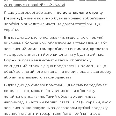
2019 року у справі № 911/3733/16
)
Якщо у договорі або законі
не встановлено строку
(терміну)
, у який повинно бути виконано зобов’язання,
необхідно виходити з частини другої статті 530 ЦК
України.
Відповідно до цього положення, якщо строк (термін)
виконання боржником обов’язку не встановлений або
визначений моментом пред’явлення вимоги, кредитор
має право вимагати його виконання у будь-який час.
Боржник повинен виконати такий обов’язок у
семиденний строк від дня пред’явлення вимоги, якщо
обов’язок негайного виконання не випливає із договору
або актів цивільного законодавства.
Відповідно до судової практики, ця норма передбачає,
серед іншого, можливість виникнення обов’язку
негайного виконання. Такий обов’язок випливає,
наприклад, з частини першої статті 692 ЦК України, якою
визначено, що покупець за договором купівлі-продажу
повинен оплатити товар після його прийняття або