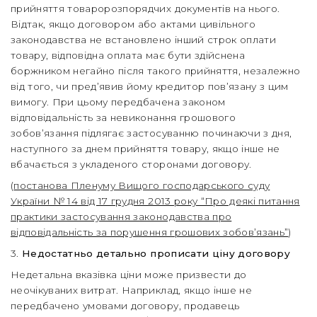
прийняття товаророзпорядчих документів на нього.
Відтак, якщо договором або актами цивільного
законодавства не встановлено інший строк оплати
товару, відповідна оплата має бути здійснена
боржником негайно після такого прийняття, незалежно
від того, чи пред’явив йому кредитор пов’язану з цим
вимогу. При цьому передбачена законом
відповідальність за невиконання грошового
зобов’язання підлягає застосуванню починаючи з дня,
наступного за днем прийняття товару, якщо інше не
вбачається з укладеного сторонами договору.
(
постанова Пленуму Вищого господарського суду
України № 14 від 17 грудня 2013 року “Про деякі питання
практики застосування законодавства про
відповідальність за порушення грошових зобов’язань”
)
3.
Недостатньо детально прописати ціну договору
Недетальна вказівка ціни може призвести до
неочікуваних витрат. Наприклад, якщо інше не
передбачено умовами договору, продавець