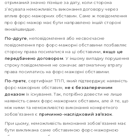
отриманий значно пізніше за дату, коли сторона
з’ясувала неможливість виконання договору через
вплив форс-мажорних обставин. Саме ж повідомлення
про форс-мажор має бути направлено іншій стороні
якнайшвидше.
По-друге
, неповідомлення або несвоєчасне
повідомлення про форс-мажорні обставини позбавляє
сторону права посилатися на ці обставини,
якщо це
передбачено договором
. У іншому випадку порушення
строку повідомлення не означає автоматичну втрату
права посилатись на форс-мажорні обставини.
По-третє
, сертифікат ТПП, який підтверджує наявність
форс-мажорних обставин,
не є беззаперечним
доказом
їх існування. Так, потрібно довести не лише
наявність самих форс-мажорних обставин, але й те, що
між ними та неможливістю виконання конкретного
зобов’язання є
причинно-наслідковий зв’язок
.
При цьому, неможливість виконання зобов’язання має
бути викликана саме обставиною форс-мажорною