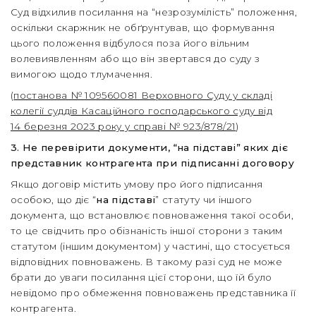
Суд відхилив посилання на “незрозумілість” положення,
оскільки скаржник не обґрунтував, що формування
цього положення відбулося поза його вільним
волевиявленням або що він звертався до суду з
вимогою щодо тлумачення.
(
постанова № 109560081 Верховного Суду у складі
колегії суддів Касаційного господарського суду від
14 березня 2023 року у справі № 923/878/21
)
3. Не перевірити документи, “на підставі” яких діє
представник контрагента при підписанні договору
Якщо договір містить умову про його підписання
особою, що діє “
на підставі
” статуту чи іншого
документа, що встановлює повноваження такої особи,
то це свідчить про обізнаність іншої сторони з таким
статутом (іншим документом) у частині, що стосується
відповідних повноважень. В такому разі суд не може
брати до уваги посилання цієї сторони, що їй було
невідомо про обмеження повноважень представника її
контрагента.