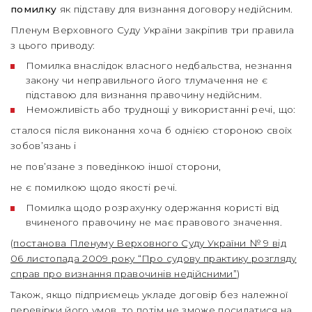
помилку
як підставу для визнання договору недійсним.
Пленум Верховного Суду України закріпив три правила
з цього приводу:
Помилка внаслідок власного недбальства, незнання
закону чи неправильного його тлумачення не є
підставою для визнання правочину недійсним.
Неможливість або труднощі у використанні речі, що:
сталося після виконання хоча б однією стороною своїх
зобов’язань і
не пов’язане з поведінкою іншої сторони,
не є помилкою щодо якості речі.
Помилка щодо розрахунку одержання користі від
вчиненого правочину не має правового значення.
(
постанова Пленуму Верховного Суду України № 9 від
06 листопада 2009 року “Про судову практику розгляду
справ про визнання правочинів недійсними”
)
Також, якщо підприємець укладе договір без належної
перевірки його умов, то потім не зможе посилатися на