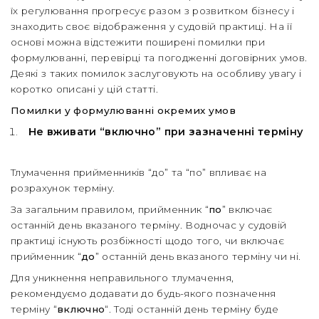
їх регулювання прогресує разом з розвитком бізнесу і
знаходить своє відображення у судовій практиці. На її
основі можна відстежити поширені помилки при
формулюванні, перевірці та погодженні договірних умов.
Деякі з таких помилок заслуговують на особливу увагу і
коротко описані у цій статті.
Помилки у формулюванні окремих умов
Не вживати “включно” при зазначенні терміну
Тлумачення прийменників “до” та “по” впливає на
розрахунок терміну.
За загальним правилом, прийменник “
по
” включає
останній день вказаного терміну. Водночас у судовій
практиці існують розбіжності щодо того, чи включає
прийменник “
до
” останній день вказаного терміну чи ні.
Для уникнення неправильного тлумачення,
рекомендуємо додавати до будь-якого позначення
терміну “
включно
“. Тоді останній день терміну буде