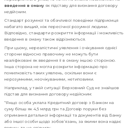
введення в оману
як підставу для визнання договору
недійсним.
Стандарт розумної та обачливої поведінки підприємця
набагато вищий, ніж пересічної розумної людини.
Відповідно, стандарти розкриття інформації і можливість
введення в оману також відрізняються.
При цьому, нереалістичні уявлення і очікування однієї
сторони відносно правочину не можуть бути
кваліфіковані як введення її в оману іншою стороною.
Інша сторона не могла розкрити інформацію про
помилковість таких уявлень, оскільки вони є
нерозумними, неочікуваними, нетиповими.
Наприклад, у такій ситуації Верховний Суд не знайшов
підстав для визнання договору недійсним:
“Якщо особа уклала Кредитний договір з Банком на
суму більш як 4,5 млрд грн та Договір поруки без
отримання детальної інформації та документів від Банку
або іншої особи щодо зобов’язань, за якими вона надає
поруку, то це свідчить: